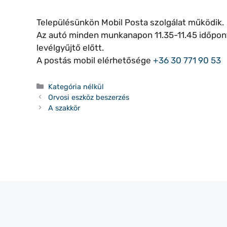
Településünkön Mobil Posta szolgálat működik.
Az autó minden munkanapon 11.35-11.45 időponto
levélgyűjtő előtt.
A postás mobil elérhetősége
+36 30 771 90 53
Kategória
Kategória nélkül
Orvosi eszköz beszerzés
A szakkör