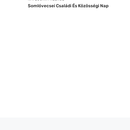
Somlóvecsei Családi És Közösségi Nap