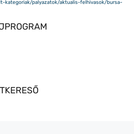
t-kategoriak/palyazatok/aktualis-felhivasok/bursa-
ÍJPROGRAM
ATKERESŐ