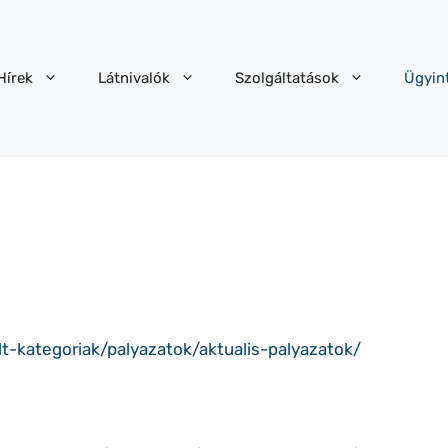
Hírek
Látnivalók
Szolgáltatások
Ügyin
t-kategoriak/palyazatok/aktualis-palyazatok/