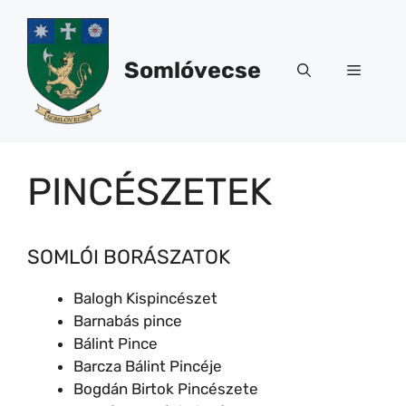
Kilépés
a
tartalomba
Somlóvecse
Menü
PINCÉSZETEK
SOMLÓI BORÁSZATOK
Balogh Kispincészet
Barnabás pince
Bálint Pince
Barcza Bálint Pincéje
Bogdán Birtok Pincészete