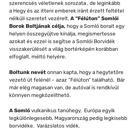
szerencsés véletlenek sorozata , de leginkább
a Hegy és az itteni emberek iránt érzett feltétel
nélküli szeretet vezérelt.
A “Félúton” Somlói
Borok Boltjának célja,
hogy a Somló borait egy
helyen összegyűjtve kínálja, megismertesse
azokat és ezzel is segítse a Somlói Borvidék
visszakerülését a világ bortérképén korábban
elfoglalt, méltó helyére.
Boltunk nevét
onnan kapta, hogy a hegytetőre
vezető út felénél – azaz “Félúton” található. Bár
már elég magasan van, de autóval is rendkívül
könnyen megközelíthető.
A Somló
vulkanikus tanúhegy, Európa egyik
legkülönlegesebb, Magyarország pedig legkisebb
borvidéke. Varázslatos vidék.