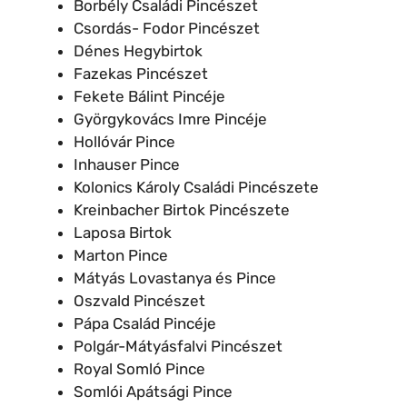
Borbély Családi Pincészet
Csordás- Fodor Pincészet
Dénes Hegybirtok
Fazekas Pincészet
Fekete Bálint Pincéje
Györgykovács Imre Pincéje
Hollóvár Pince
Inhauser Pince
Kolonics Károly Családi Pincészete
Kreinbacher Birtok Pincészete
Laposa Birtok
Marton Pince
Mátyás Lovastanya és Pince
Oszvald Pincészet
Pápa Család Pincéje
Polgár-Mátyásfalvi Pincészet
Royal Somló Pince
Somlói Apátsági Pince