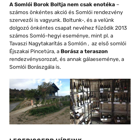
A Somlói Borok Boltja
nem csak enotéka
–
számos önkéntes akció és Somlói rendezvény
szervezői is vagyunk. Boltunk-, és a velünk
dolgozó önkéntes csapat nevéhez fűződik 2013
számos Somló-hegyi eseménye, mint pl. a
Tavaszi Nagytakarítás a Somlón , az első somlói
Éjszakai Pincetúra, a
Borász a teraszon
rendezvénysorozat, és annak gálaeseménye, a
Somlói Borászgála is.