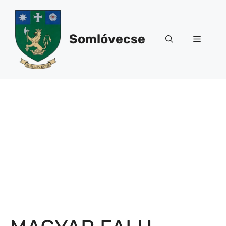
Kilépés
a
tartalomba
Somlóvecse
Menü