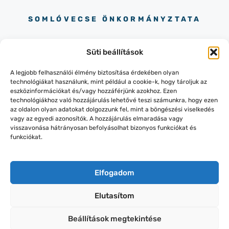
SOMLÓVECSE ÖNKORMÁNYZTATA
Süti beállítások
A legjobb felhasználói élmény biztosítása érdekében olyan
technológiákat használunk, mint például a cookie-k, hogy tároljuk az
eszközinformációkat és/vagy hozzáférjünk azokhoz. Ezen
+36 88 228 023
technológiákhoz való hozzájárulás lehetővé teszi számunkra, hogy ezen
8484 SOMLÓVECSE PETŐFI
az oldalon olyan adatokat dolgozzunk fel, mint a böngészési viselkedés
SÁNDOR UTCA 28.
vagy az egyedi azonosítók. A hozzájárulás elmaradása vagy
visszavonása hátrányosan befolyásolhat bizonyos funkciókat és
funkciókat.
Elfogadom
© 2026 SOMLOVECSE.HU |
Elutasítom
WEBOLDAL:
ONLINESTORY.HU
ADATVÉDELEM
Beállítások megtekintése
IMPRESSZUM
KAPCSOLAT